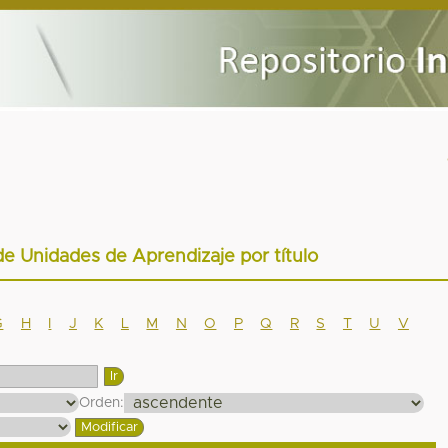
de Unidades de Aprendizaje por título
G
H
I
J
K
L
M
N
O
P
Q
R
S
T
U
V
Orden: