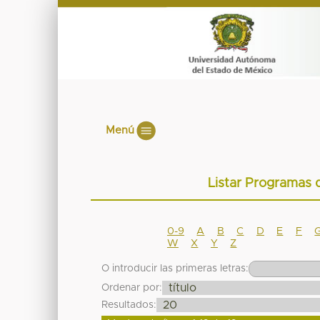
Menú
Listar Programas 
0-9
A
B
C
D
E
F
W
X
Y
Z
O introducir las primeras letras:
Ordenar por:
Resultados: