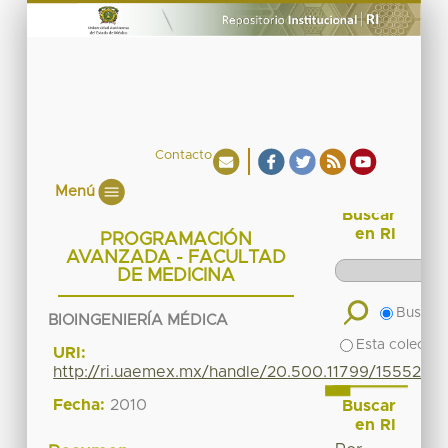
Contacto
Menú
Buscar
en RI
PROGRAMACIÓN
AVANZADA - FACULTAD
DE MEDICINA
Buscar 
BIOINGENIERÍA MÉDICA
Esta colecció
URI:
http://ri.uaemex.mx/handle/20.500.11799/15552
Fecha:
2010
Buscar
en RI