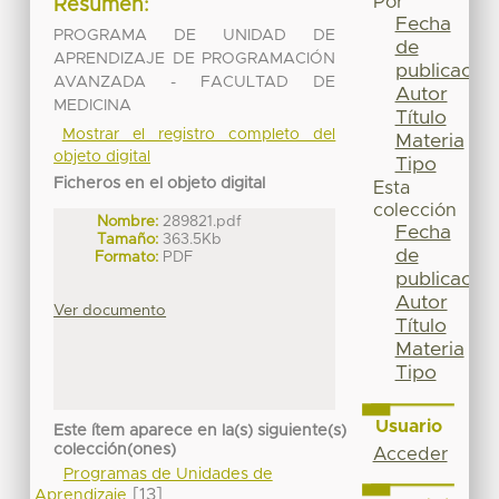
Por
Resumen:
Fecha
PROGRAMA DE UNIDAD DE
de
APRENDIZAJE DE PROGRAMACIÓN
publicación
AVANZADA - FACULTAD DE
Autor
MEDICINA
Título
Mostrar el registro completo del
Materia
objeto digital
Tipo
Ficheros en el objeto digital
Esta
colección
Nombre:
289821.pdf
Fecha
Tamaño:
363.5Kb
de
Formato:
PDF
publicación
Autor
Ver documento
Título
Materia
Tipo
Usuario
Este ítem aparece en la(s) siguiente(s)
colección(ones)
Acceder
Programas de Unidades de
[13]
Aprendizaje