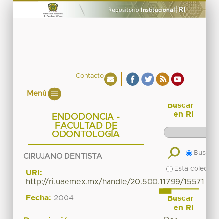
Contacto
Menú
Buscar
en RI
ENDODONCIA -
FACULTAD DE
ODONTOLOGÍA
Buscar 
CIRUJANO DENTISTA
Esta colecció
URI:
http://ri.uaemex.mx/handle/20.500.11799/15571
Fecha:
2004
Buscar
en RI