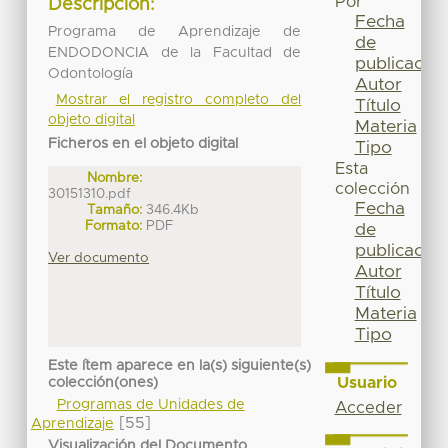
Por
Descripción:
Fecha
Programa de Aprendizaje de
de
ENDODONCIA de la Facultad de
publicación
Odontología
Autor
Mostrar el registro completo del
Título
objeto digital
Materia
Ficheros en el objeto digital
Tipo
Esta
Nombre:
colección
30151310.pdf
Fecha
Tamaño:
346.4Kb
Formato:
PDF
de
publicación
Ver documento
Autor
Título
Materia
Tipo
Este ítem aparece en la(s) siguiente(s)
Usuario
colección(ones)
Programas de Unidades de
Acceder
[55]
Aprendizaje
Visualización del Documento