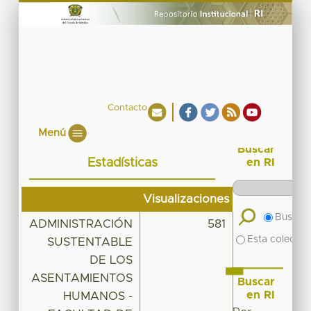
Contacto
Menú
Buscar
Estadísticas
en RI
Visualizaciones
Buscar 
ADMINISTRACIÓN
581
Esta colecció
SUSTENTABLE
DE LOS
ASENTAMIENTOS
Buscar
en RI
HUMANOS -