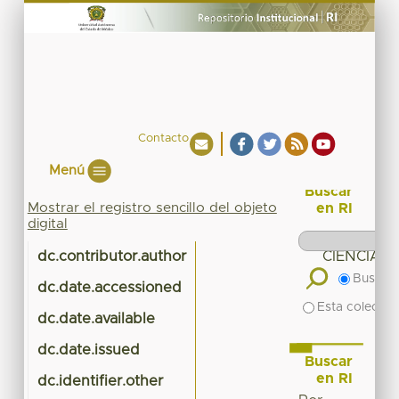
Contacto
Menú
Buscar
Mostrar el registro sencillo del objeto
en RI
digital
dc.contributor.author
CIENCIAS
Buscar 
dc.date.accessioned
20
Esta colecció
dc.date.available
20
dc.date.issued
Buscar
en RI
dc.identifier.other