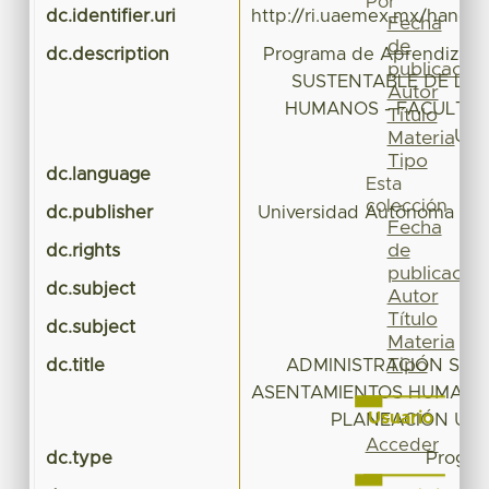
Por
dc.identifier.uri
http://ri.uaemex.mx/handl
Fecha
de
dc.description
Programa de Aprendizaj
publicación
SUSTENTABLE DE LO
Autor
HUMANOS - FACULTAD
Título
URB
Materia
Tipo
dc.language
Esta
colección
dc.publisher
Universidad Autónoma del
Fecha
de
dc.rights
publicación
dc.subject
Autor
Título
dc.subject
Materia
Tipo
dc.title
ADMINISTRACIÓN SUS
ASENTAMIENTOS HUMANOS
Usuario
PLANEACIÓN URB
Acceder
dc.type
Progra