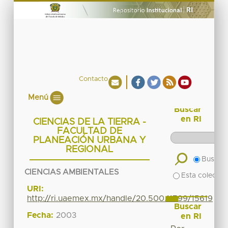
Contacto
Menú
Buscar
en RI
CIENCIAS DE LA TIERRA -
FACULTAD DE
PLANEACIÓN URBANA Y
REGIONAL
Buscar 
CIENCIAS AMBIENTALES
Esta colecció
URI:
http://ri.uaemex.mx/handle/20.500.11799/15619
Buscar
Fecha:
2003
en RI