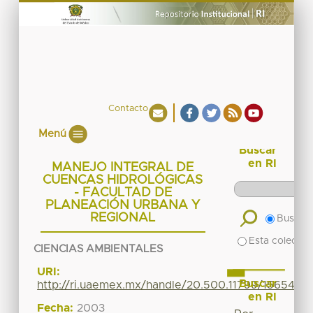
Contacto
Menú
Buscar
en RI
MANEJO INTEGRAL DE
CUENCAS HIDROLÓGICAS
- FACULTAD DE
PLANEACIÓN URBANA Y
REGIONAL
Buscar 
Esta colecció
CIENCIAS AMBIENTALES
URI:
Buscar
http://ri.uaemex.mx/handle/20.500.11799/15654
en RI
Fecha:
2003