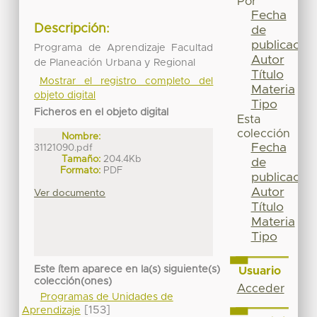
Por
Fecha
Descripción:
de
publicación
Programa de Aprendizaje Facultad
Autor
de Planeación Urbana y Regional
Título
Mostrar el registro completo del
Materia
objeto digital
Tipo
Ficheros en el objeto digital
Esta
colección
Nombre:
Fecha
31121090.pdf
Tamaño:
204.4Kb
de
Formato:
PDF
publicación
Autor
Ver documento
Título
Materia
Tipo
Este ítem aparece en la(s) siguiente(s)
Usuario
colección(ones)
Acceder
Programas de Unidades de
[153]
Aprendizaje