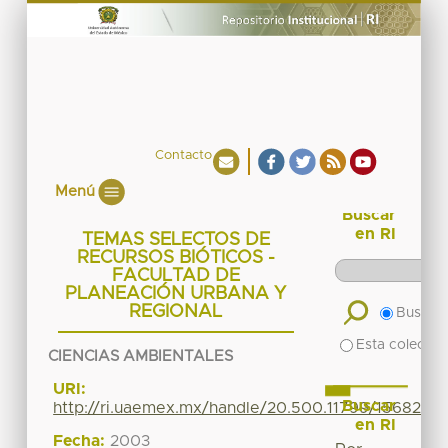
Contacto
Menú
Buscar
en RI
TEMAS SELECTOS DE
RECURSOS BIÓTICOS -
FACULTAD DE
PLANEACIÓN URBANA Y
REGIONAL
Buscar 
Esta colecció
CIENCIAS AMBIENTALES
URI:
Buscar
http://ri.uaemex.mx/handle/20.500.11799/15682
en RI
Fecha:
2003