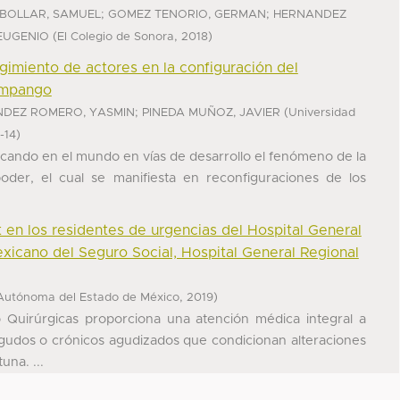
;
;
BOLLAR, SAMUEL
GOMEZ TENORIO, GERMAN
HERNANDEZ
(
,
)
EUGENIO
El Colegio de Sonora
2018
rgimiento de actores en la configuración del
Zumpango
;
(
DEZ ROMERO, YASMIN
PINEDA MUÑOZ, JAVIER
Universidad
)
-14
ocando en el mundo en vías de desarrollo el fenómeno de la
poder, el cual se manifiesta en reconfiguraciones de los
 en los residentes de urgencias del Hospital General
exicano del Seguro Social, Hospital General Regional
,
)
Autónoma del Estado de México
2019
 Quirúrgicas proporciona una atención médica integral a
gudos o crónicos agudizados que condicionan alteraciones
na. ...