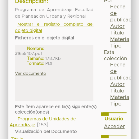
Por
Descripción:
Fecha
Programa de Aprendizaje Facultad
de
de Planeación Urbana y Regional
publicación
Mostrar el registro completo del
Autor
objeto digital
Título
Ficheros en el objeto digital
Materia
Tipo
Nombre:
Esta
31655407.pdf
colección
Tamaño:
178.7Kb
Formato:
PDF
Fecha
de
Ver documento
publicación
Autor
Título
Materia
Tipo
Este ítem aparece en la(s) siguiente(s)
colección(ones)
Usuario
Programas de Unidades de
[153]
Aprendizaje
Acceder
Visualización del Documento