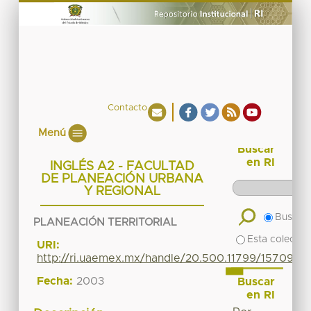
Contacto
Menú
Buscar
en RI
INGLÉS A2 - FACULTAD
DE PLANEACIÓN URBANA
Y REGIONAL
Buscar 
PLANEACIÓN TERRITORIAL
Esta colecció
URI:
http://ri.uaemex.mx/handle/20.500.11799/15709
Fecha:
2003
Buscar
en RI