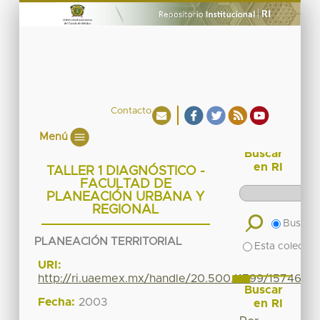
Contacto
Menú
Buscar
en RI
TALLER 1 DIAGNÓSTICO -
FACULTAD DE
PLANEACIÓN URBANA Y
REGIONAL
Buscar 
PLANEACIÓN TERRITORIAL
Esta colecció
URI:
http://ri.uaemex.mx/handle/20.500.11799/15746
Buscar
Fecha:
2003
en RI