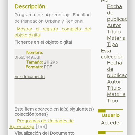
Por
Fecha
Descripción:
de
Programa de Aprendizaje Facultad
publicación
de Planeación Urbana y Regional
Autor
Mostrar el registro completo del
Título
objeto digital
Materia
Ficheros en el objeto digital
Tipo
Esta
Nombre:
colección
31655449.pdf
Tamaño:
211.2Kb
Fecha
Formato:
PDF
de
publicación
Ver documento
Autor
Título
Materia
Tipo
Este ítem aparece en la(s) siguiente(s)
colección(ones)
Usuario
Programas de Unidades de
Acceder
[153]
Aprendizaje
Visualización del Documento