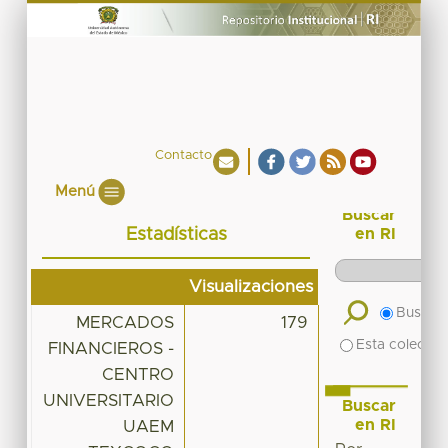
Contacto
Menú
Buscar
Estadísticas
en RI
Visualizaciones
Buscar 
MERCADOS
179
Esta colecció
FINANCIEROS -
CENTRO
UNIVERSITARIO
Buscar
en RI
UAEM