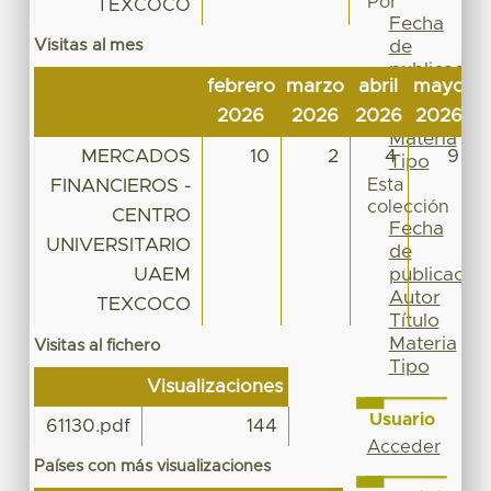
Por
TEXCOCO
Fecha
Visitas al mes
de
publicación
febrero
marzo
abril
mayo
j
Autor
2026
2026
2026
2026
2
Título
Materia
MERCADOS
10
2
4
9
Tipo
FINANCIEROS -
Esta
colección
CENTRO
Fecha
UNIVERSITARIO
de
UAEM
publicación
Autor
TEXCOCO
Título
Materia
Visitas al fichero
Tipo
Visualizaciones
Usuario
61130.pdf
144
Acceder
Países con más visualizaciones