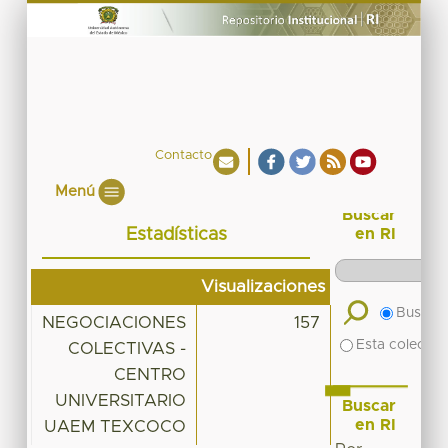
Contacto
Menú
Buscar
Estadísticas
en RI
Visualizaciones
Buscar 
NEGOCIACIONES
157
Esta colecció
COLECTIVAS -
CENTRO
UNIVERSITARIO
Buscar
en RI
UAEM TEXCOCO