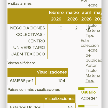
Por
Visitas al mes
Fecha
de
febrero
marzo
abril
mayo
publicación
2026
2026
2026
2026
Autor
Título
NEGOCIACIONES
10
2
4
14
Materia
COLECTIVAS -
Tipo
Esta
CENTRO
colección
UNIVERSITARIO
Fecha
UAEM TEXCOCO
de
publicación
Visitas al fichero
Autor
Título
Visualizaciones
Materia
Tipo
6181588.pdf
104
Países con más visualizaciones
Usuario
Acceder
Visualizaciones
Estados Unidos
54