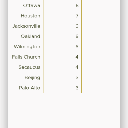
Ottawa
8
Houston
7
Jacksonville
6
Oakland
6
Wilmington
6
Falls Church
4
Secaucus
4
Beijing
3
Palo Alto
3