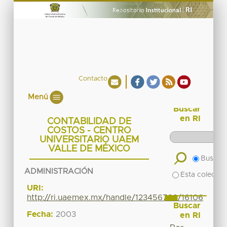
Contacto
Menú
Buscar
en RI
CONTABILIDAD DE
COSTOS - CENTRO
UNIVERSITARIO UAEM
VALLE DE MÉXICO
Buscar 
ADMINISTRACIÓN
Esta colecció
URI:
http://ri.uaemex.mx/handle/123456789/16106
Buscar
Fecha:
2003
en RI