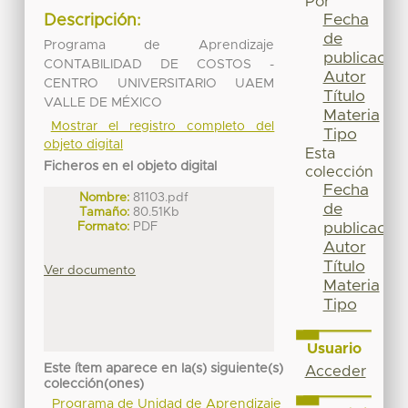
Por
Fecha
Descripción:
de
Programa de Aprendizaje
publicación
CONTABILIDAD DE COSTOS -
Autor
CENTRO UNIVERSITARIO UAEM
Título
VALLE DE MÉXICO
Materia
Mostrar el registro completo del
Tipo
objeto digital
Esta
Ficheros en el objeto digital
colección
Fecha
Nombre:
81103.pdf
de
Tamaño:
80.51Kb
Formato:
PDF
publicación
Autor
Título
Ver documento
Materia
Tipo
Usuario
Este ítem aparece en la(s) siguiente(s)
Acceder
colección(ones)
Programa de Unidad de Aprendizaje