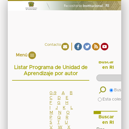
Contacto
Menú
Buscar
Listar Programa de Unidad de
en RI
Aprendizaje por autor
Buscar 
0-9
A
B
C
D
E
Esta colecció
F
G
H
I
J
K
L
M
N
O
Buscar
P
Q
R
en RI
S
T
U
V
W
X