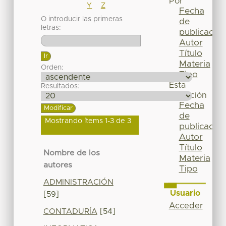
Por
Y
Z
Fecha
O introducir las primeras
de
letras:
publicación
Autor
Título
Materia
Orden:
Tipo
Esta
Resultados:
colección
Fecha
de
Mostrando ítems 1-3 de 3
publicación
Autor
Título
Nombre de los
Materia
autores
Tipo
ADMINISTRACIÓN
Usuario
[59]
Acceder
CONTADURÍA
[54]