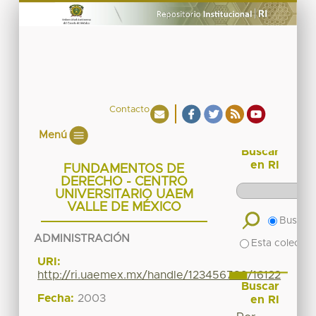
Contacto
Menú
Buscar
en RI
FUNDAMENTOS DE
DERECHO - CENTRO
UNIVERSITARIO UAEM
VALLE DE MÉXICO
Buscar 
ADMINISTRACIÓN
Esta colecció
URI:
http://ri.uaemex.mx/handle/123456789/16122
Buscar
Fecha:
2003
en RI