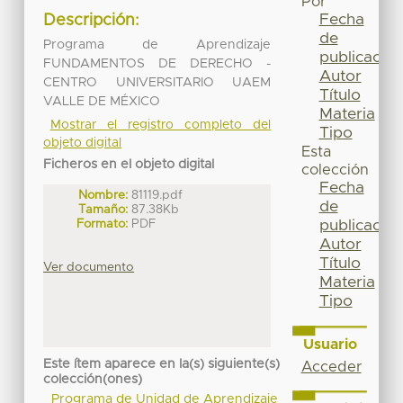
Por
Fecha
Descripción:
de
Programa de Aprendizaje
publicación
FUNDAMENTOS DE DERECHO -
Autor
CENTRO UNIVERSITARIO UAEM
Título
VALLE DE MÉXICO
Materia
Mostrar el registro completo del
Tipo
objeto digital
Esta
Ficheros en el objeto digital
colección
Fecha
Nombre:
81119.pdf
de
Tamaño:
87.38Kb
Formato:
PDF
publicación
Autor
Título
Ver documento
Materia
Tipo
Usuario
Este ítem aparece en la(s) siguiente(s)
Acceder
colección(ones)
Programa de Unidad de Aprendizaje