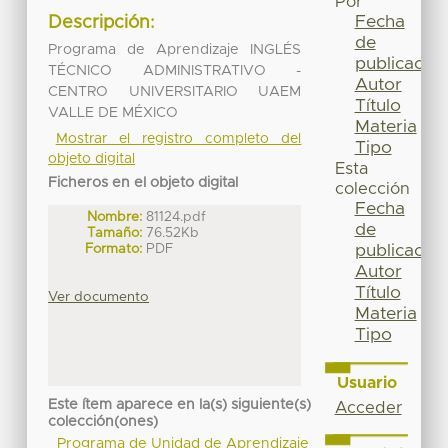
Por
Fecha
Descripción:
de
Programa de Aprendizaje INGLÉS
publicación
TÉCNICO ADMINISTRATIVO -
Autor
CENTRO UNIVERSITARIO UAEM
Título
VALLE DE MÉXICO
Materia
Mostrar el registro completo del
Tipo
objeto digital
Esta
Ficheros en el objeto digital
colección
Fecha
Nombre:
81124.pdf
de
Tamaño:
76.52Kb
Formato:
PDF
publicación
Autor
Título
Ver documento
Materia
Tipo
Usuario
Este ítem aparece en la(s) siguiente(s)
Acceder
colección(ones)
Programa de Unidad de Aprendizaje