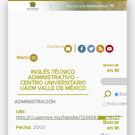
Contacto
Menú
Buscar
en RI
INGLÉS TÉCNICO
ADMINISTRATIVO -
CENTRO UNIVERSITARIO
UAEM VALLE DE MÉXICO
Buscar 
ADMINISTRACIÓN
Esta colecció
URI:
http://ri.uaemex.mx/handle/123456789/16127
Buscar
Fecha:
2003
en RI