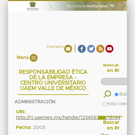
Contacto
Menú
Buscar
en RI
RESPONSABILIDAD ÉTICA
DE LA EMPRESA -
CENTRO UNIVERSITARIO
UAEM VALLE DE MÉXICO
Buscar 
ADMINISTRACIÓN
Esta colecció
URI:
http://ri.uaemex.mx/handle/123456789/16144
Buscar
Fecha:
2003
en RI