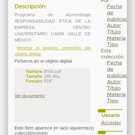
Por
Fecha
Descripción:
de
Programa de Aprendizaje
publicación
RESPONSABILIDAD ÉTICA DE LA
Autor
EMPRESA - CENTRO
Título
UNIVERSITARIO UAEM VALLE DE
Materia
MÉXICO
Tipo
Mostrar el registro completo del
Esta
objeto digital
colección
Ficheros en el objeto digital
Fecha
de
Nombre:
81141.pdf
publicación
Tamaño:
285.4Kb
Formato:
PDF
Autor
Título
Materia
Ver documento
Tipo
Usuario
Acceder
Este ítem aparece en la(s) siguiente(s)
colección(ones)