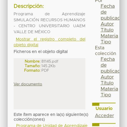
Por
Fecha
Descripción:
de
Programa de Aprendizaje
publicación
SIMULACIÓN RECURSOS HUMANOS
Autor
- CENTRO UNIVERSITARIO UAEM
Título
VALLE DE MÉXICO
Materia
Mostrar el registro completo del
Tipo
objeto digital
Esta
Ficheros en el objeto digital
colección
Fecha
Nombre:
81145.pdf
de
Tamaño:
145.2Kb
Formato:
PDF
publicación
Autor
Título
Ver documento
Materia
Tipo
Usuario
Este ítem aparece en la(s) siguiente(s)
Acceder
colección(ones)
Programa de Unidad de Aprendizaje