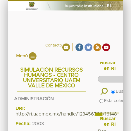
Contacto
Menú
Buscar
en RI
SIMULACIÓN RECURSOS
HUMANOS - CENTRO
UNIVERSITARIO UAEM
VALLE DE MÉXICO
Buscar 
ADMINISTRACIÓN
Esta colecció
URI:
http://ri.uaemex.mx/handle/123456789/16148
Buscar
Fecha:
2003
en RI