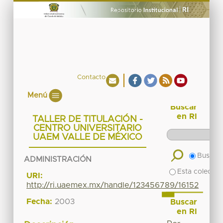
Contacto
Menú
Buscar
en RI
TALLER DE TITULACIÓN -
CENTRO UNIVERSITARIO
UAEM VALLE DE MÉXICO
Buscar 
ADMINISTRACIÓN
Esta colecció
URI:
http://ri.uaemex.mx/handle/123456789/16152
Fecha:
2003
Buscar
en RI