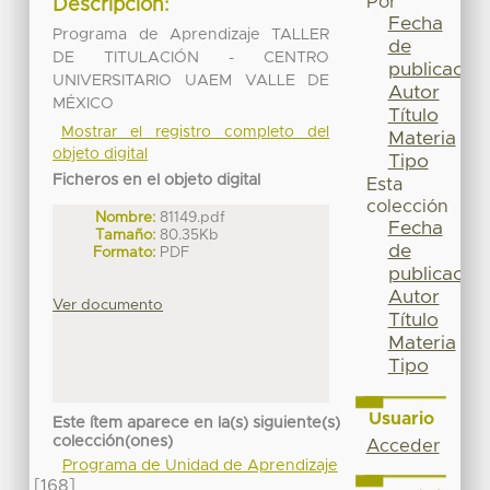
Por
Descripción:
Fecha
Programa de Aprendizaje TALLER
de
DE TITULACIÓN - CENTRO
publicación
UNIVERSITARIO UAEM VALLE DE
Autor
MÉXICO
Título
Mostrar el registro completo del
Materia
objeto digital
Tipo
Ficheros en el objeto digital
Esta
colección
Nombre:
81149.pdf
Fecha
Tamaño:
80.35Kb
de
Formato:
PDF
publicación
Autor
Ver documento
Título
Materia
Tipo
Usuario
Este ítem aparece en la(s) siguiente(s)
colección(ones)
Acceder
Programa de Unidad de Aprendizaje
[168]