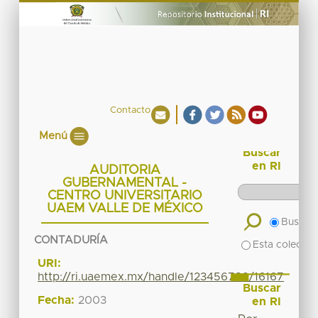
Contacto
Menú
Buscar
en RI
AUDITORIA
GUBERNAMENTAL -
CENTRO UNIVERSITARIO
UAEM VALLE DE MÉXICO
Buscar 
CONTADURÍA
Esta colecció
URI:
http://ri.uaemex.mx/handle/123456789/16167
Buscar
Fecha:
2003
en RI