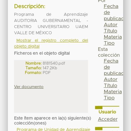
Por
Fecha
Descripción:
de
Programa de Aprendizaje
publicación
AUDITORIA GUBERNAMENTAL -
Autor
CENTRO UNIVERSITARIO UAEM
Título
VALLE DE MÉXICO
Materia
Mostrar el registro completo del
Tipo
objeto digital
Esta
Ficheros en el objeto digital
colección
Fecha
Nombre:
8181540.pdf
de
Tamaño:
147.2Kb
Formato:
PDF
publicación
Autor
Título
Ver documento
Materia
Tipo
Usuario
Este ítem aparece en la(s) siguiente(s)
Acceder
colección(ones)
Programa de Unidad de Aprendizaje