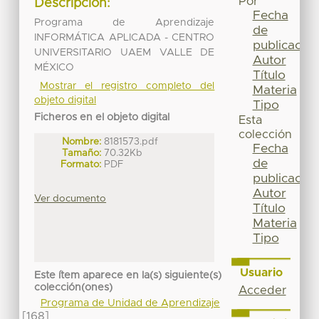
Por
Descripción:
Fecha
Programa de Aprendizaje
de
INFORMÁTICA APLICADA - CENTRO
publicación
UNIVERSITARIO UAEM VALLE DE
Autor
MÉXICO
Título
Mostrar el registro completo del
Materia
objeto digital
Tipo
Ficheros en el objeto digital
Esta
colección
Nombre:
8181573.pdf
Fecha
Tamaño:
70.32Kb
de
Formato:
PDF
publicación
Autor
Ver documento
Título
Materia
Tipo
Usuario
Este ítem aparece en la(s) siguiente(s)
colección(ones)
Acceder
Programa de Unidad de Aprendizaje
[168]