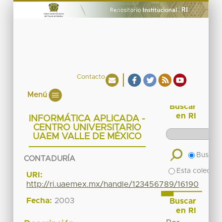
Contacto
Menú
Buscar
en RI
INFORMÁTICA APLICADA -
CENTRO UNIVERSITARIO
UAEM VALLE DE MÉXICO
Buscar 
CONTADURÍA
Esta colecció
URI:
http://ri.uaemex.mx/handle/123456789/16190
Fecha:
2003
Buscar
en RI