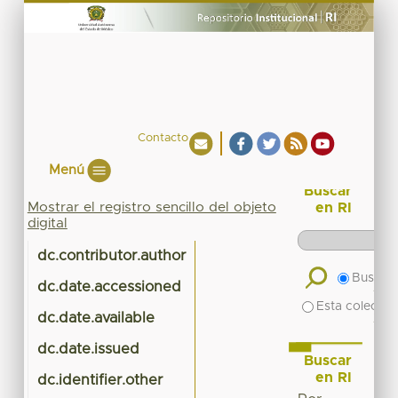
Contacto
Menú
Buscar
Mostrar el registro sencillo del objeto
en RI
digital
dc.contributor.author
Buscar 
dc.date.accessioned
201
Esta colecció
dc.date.available
201
dc.date.issued
Buscar
en RI
dc.identifier.other