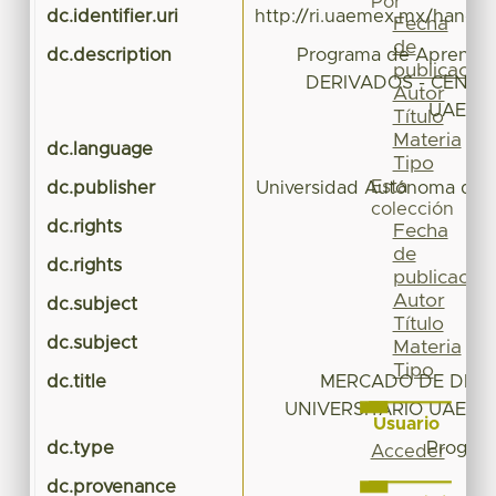
Por
dc.identifier.uri
http://ri.uaemex.mx/handl
Fecha
de
dc.description
Programa de Aprendi
publicación
DERIVADOS - CENTR
Autor
UAEM V
Título
Materia
dc.language
Tipo
Esta
dc.publisher
Universidad Autónoma del 
colección
dc.rights
Fecha
de
dc.rights
publicación
Autor
dc.subject
Título
dc.subject
Materia
Tipo
dc.title
MERCADO DE DERI
UNIVERSITARIO UAEM 
Usuario
dc.type
Program
Acceder
dc.provenance