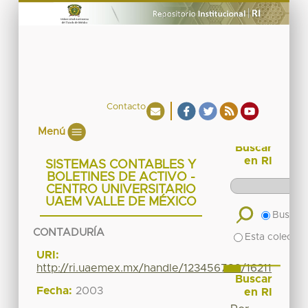
Contacto
Menú
Buscar
en RI
SISTEMAS CONTABLES Y
BOLETINES DE ACTIVO -
CENTRO UNIVERSITARIO
UAEM VALLE DE MÉXICO
Buscar 
CONTADURÍA
Esta colecció
URI:
http://ri.uaemex.mx/handle/123456789/16211
Buscar
Fecha:
2003
en RI