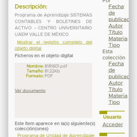
Por
Fecha
Descripción:
de
Programa de Aprendizaje SISTEMAS
publicación
CONTABLES Y BOLETINES DE
Autor
ACTIVO - CENTRO UNIVERSITARIO
Título
UAEM VALLE DE MÉXICO
Materia
Mostrar el registro completo del
Tipo
objeto digital
Esta
Ficheros en el objeto digital
colección
Fecha
Nombre:
8181601.pdf
de
Tamaño:
81.22Kb
Formato:
PDF
publicación
Autor
Título
Ver documento
Materia
Tipo
Usuario
Este ítem aparece en la(s) siguiente(s)
Acceder
colección(ones)
Programa de Unidad de Aprendizaje