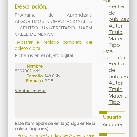
Por
Fecha
Descripción:
de
Programa de Aprendizaje
publicación
ALGORITMOS COMPUTACIONALES
Autor
- CENTRO UNIVERSITARIO UAEM
Título
VALLE DE MÉXICO
Materia
Mostrar el registro completo del
Tipo
objeto digital
Esta
Ficheros en el objeto digital
colección
Fecha
Nombre:
de
8362962.pdf
Tamaño:
148.6Kb
publicación
Formato:
PDF
Autor
Título
Ver documento
Materia
Tipo
Usuario
Este ítem aparece en la(s) siguiente(s)
Acceder
colección(ones)
Programa de Unidad de Aprendizaje