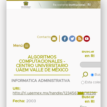
Contacto
Menú
Buscar
en RI
ALGORITMOS
COMPUTACIONALES -
CENTRO UNIVERSITARIO
UAEM VALLE DE MÉXICO
Buscar 
INFORMATICA ADMINISTRATIVA
Esta colecció
URI:
http://ri.uaemex.mx/handle/123456789/16236
Buscar
Fecha:
2003
en RI