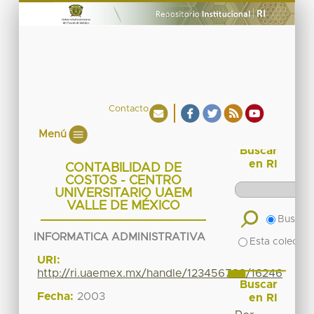
Contacto
Menú
Buscar
en RI
CONTABILIDAD DE
COSTOS - CENTRO
UNIVERSITARIO UAEM
VALLE DE MÉXICO
Buscar 
INFORMATICA ADMINISTRATIVA
Esta colecció
URI:
http://ri.uaemex.mx/handle/123456789/16246
Buscar
Fecha:
2003
en RI