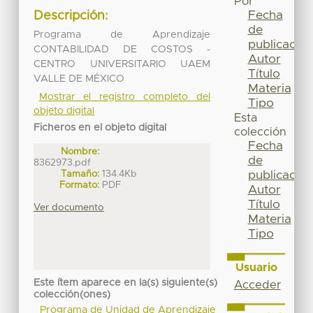
Por
Fecha
Descripción:
de
Programa de Aprendizaje
publicación
CONTABILIDAD DE COSTOS -
Autor
CENTRO UNIVERSITARIO UAEM
Título
VALLE DE MÉXICO
Materia
Mostrar el registro completo del
Tipo
objeto digital
Esta
Ficheros en el objeto digital
colección
Fecha
Nombre:
de
8362973.pdf
Tamaño:
134.4Kb
publicación
Formato:
PDF
Autor
Título
Ver documento
Materia
Tipo
Usuario
Este ítem aparece en la(s) siguiente(s)
Acceder
colección(ones)
Programa de Unidad de Aprendizaje