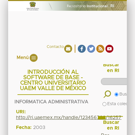
Contacto
Menú
Buscar
en RI
INTRODUCCIÓN AL
SOFTWARE DE BASE -
CENTRO UNIVERSITARIO
UAEM VALLE DE MÉXICO
Buscar 
INFORMATICA ADMINISTRATIVA
Esta colecció
URI:
http://ri.uaemex.mx/handle/123456789/16257
Buscar
Fecha:
2003
en RI