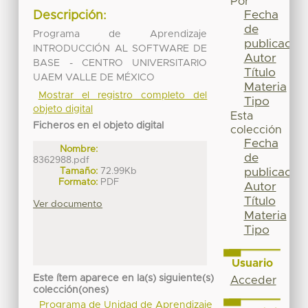
Por
Fecha
Descripción:
de
Programa de Aprendizaje
publicación
INTRODUCCIÓN AL SOFTWARE DE
Autor
BASE - CENTRO UNIVERSITARIO
Título
UAEM VALLE DE MÉXICO
Materia
Mostrar el registro completo del
Tipo
objeto digital
Esta
Ficheros en el objeto digital
colección
Fecha
Nombre:
de
8362988.pdf
Tamaño:
72.99Kb
publicación
Formato:
PDF
Autor
Título
Ver documento
Materia
Tipo
Usuario
Este ítem aparece en la(s) siguiente(s)
Acceder
colección(ones)
Programa de Unidad de Aprendizaje