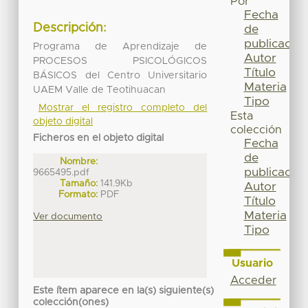
Por
Fecha
Descripción:
de
publicación
Programa de Aprendizaje de
Autor
PROCESOS PSICOLÓGICOS
Título
BÁSICOS del Centro Universitario
Materia
UAEM Valle de Teotihuacan
Tipo
Mostrar el registro completo del
Esta
objeto digital
colección
Ficheros en el objeto digital
Fecha
de
Nombre:
publicación
9665495.pdf
Tamaño:
141.9Kb
Autor
Formato:
PDF
Título
Materia
Ver documento
Tipo
Usuario
Acceder
Este ítem aparece en la(s) siguiente(s)
colección(ones)