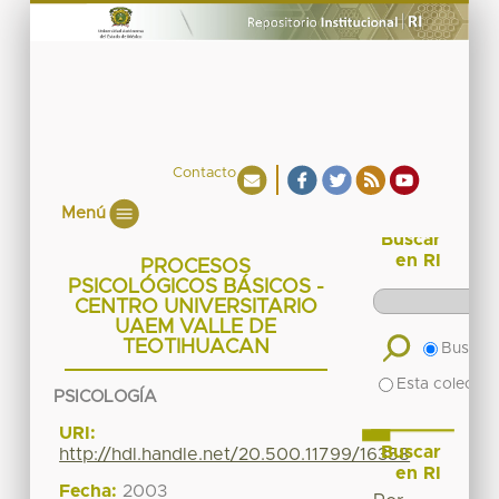
Contacto
Menú
Buscar
en RI
PROCESOS
PSICOLÓGICOS BÁSICOS -
CENTRO UNIVERSITARIO
UAEM VALLE DE
TEOTIHUACAN
Buscar 
Esta colecció
PSICOLOGÍA
URI:
Buscar
http://hdl.handle.net/20.500.11799/16358
en RI
Fecha:
2003