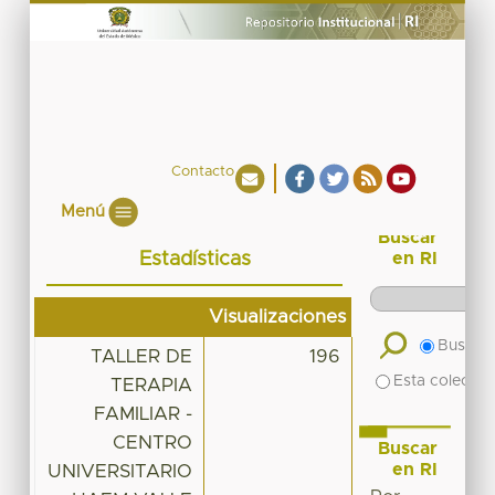
Contacto
Menú
Buscar
Estadísticas
en RI
Visualizaciones
Buscar 
TALLER DE
196
Esta colecció
TERAPIA
FAMILIAR -
CENTRO
Buscar
en RI
UNIVERSITARIO