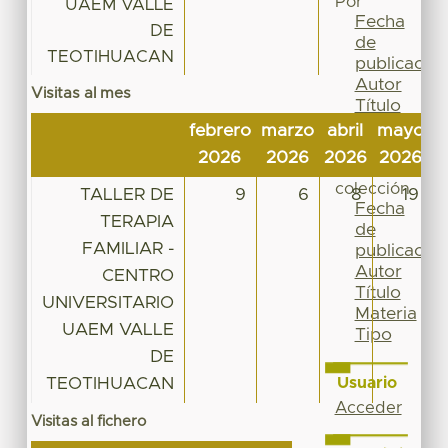
Por
UAEM VALLE
Fecha
DE
de
TEOTIHUACAN
publicación
Autor
Visitas al mes
Título
Materia
febrero
marzo
abril
mayo
j
Tipo
2026
2026
2026
2026
2
Esta
colección
TALLER DE
9
6
8
19
Fecha
TERAPIA
de
FAMILIAR -
publicación
Autor
CENTRO
Título
UNIVERSITARIO
Materia
UAEM VALLE
Tipo
DE
TEOTIHUACAN
Usuario
Acceder
Visitas al fichero