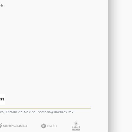
de
ca, Estado de México.
rectoria@uaemex.mx