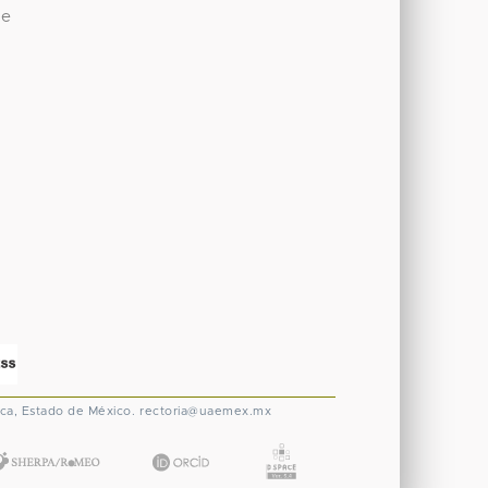
de
ca, Estado de México.
rectoria@uaemex.mx