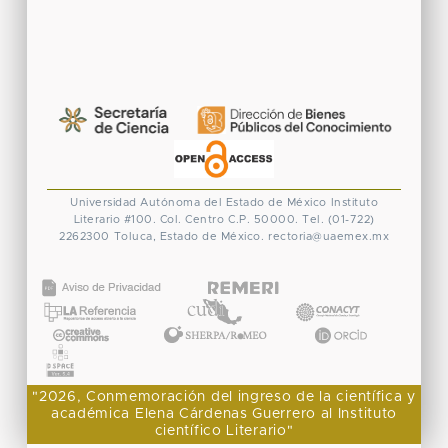
Universidad Autónoma del Estado de México
Instituto
Literario #100. Col. Centro
C.P. 50000. Tel. (01-722)
2262300
Toluca, Estado de México.
rectoria@uaemex.mx
CONACYT
"2026, Conmemoración del ingreso de la científica y
académica Elena Cárdenas Guerrero al Instituto
científico Literario"