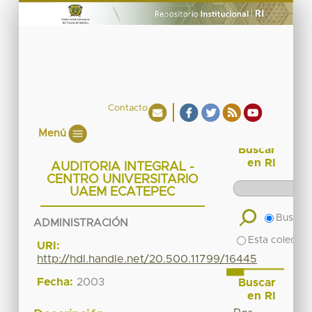
Contacto
Menú
Buscar
en RI
AUDITORIA INTEGRAL -
CENTRO UNIVERSITARIO
UAEM ECATEPEC
Buscar 
ADMINISTRACIÓN
Esta colecció
URI:
http://hdl.handle.net/20.500.11799/16445
Fecha:
2003
Buscar
en RI