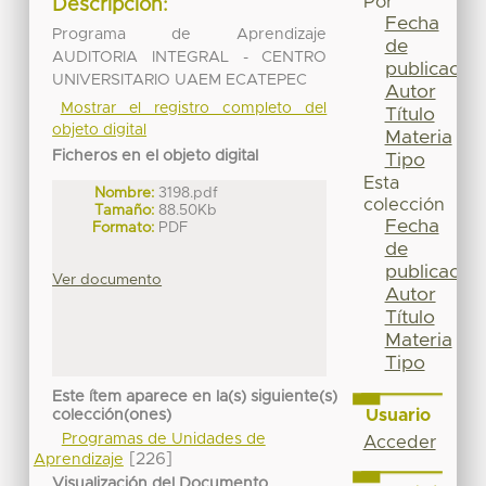
Por
Descripción:
Fecha
Programa de Aprendizaje
de
AUDITORIA INTEGRAL - CENTRO
publicación
UNIVERSITARIO UAEM ECATEPEC
Autor
Mostrar el registro completo del
Título
objeto digital
Materia
Ficheros en el objeto digital
Tipo
Esta
Nombre:
3198.pdf
colección
Tamaño:
88.50Kb
Fecha
Formato:
PDF
de
publicación
Ver documento
Autor
Título
Materia
Tipo
Este ítem aparece en la(s) siguiente(s)
Usuario
colección(ones)
Programas de Unidades de
Acceder
[226]
Aprendizaje
Visualización del Documento