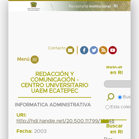
Contacto
Menú
Buscar
en RI
REDACCIÓN Y
COMUNICACIÓN -
CENTRO UNIVERSITARIO
UAEM ECATEPEC
Buscar 
INFORMATICA ADMINISTRATIVA
Esta colecció
URI:
http://hdl.handle.net/20.500.11799/16448
Buscar
Fecha:
2003
en RI