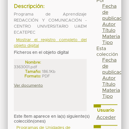
Por
Fecha
Descripción:
de
Programa de Aprendizaje
publicación
REDACCIÓN Y COMUNICACIÓN -
Autor
CENTRO UNIVERSITARIO UAEM
Título
ECATEPEC
Materia
Mostrar el registro completo del
Tipo
objeto digital
Esta
Ficheros en el objeto digital
colección
Fecha
Nombre:
de
3363001.pdf
Tamaño:
186.1Kb
publicación
Formato:
PDF
Autor
Título
Ver documento
Materia
Tipo
Usuario
Este ítem aparece en la(s) siguiente(s)
Acceder
colección(ones)
Programas de Unidades de