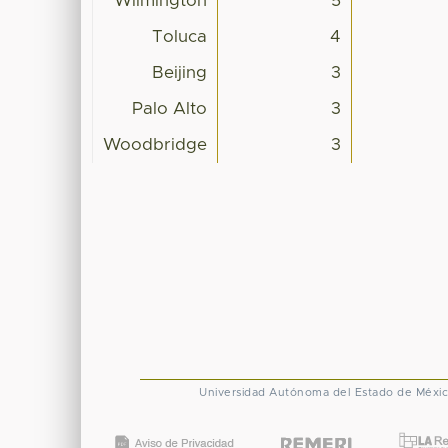
Wilmington
5
Toluca
4
Beijing
3
Palo Alto
3
Woodbridge
3
Universidad Autónoma del Estado de Méxi