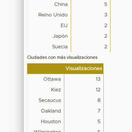
China
5
Reino Unido
3
EU
2
Japón
2
Suecia
2
Ciudades con más visualizaciones
Visualizaciones
Ottawa
13
Kiez
12
Secaucus
8
Oakland
7
Houston
5