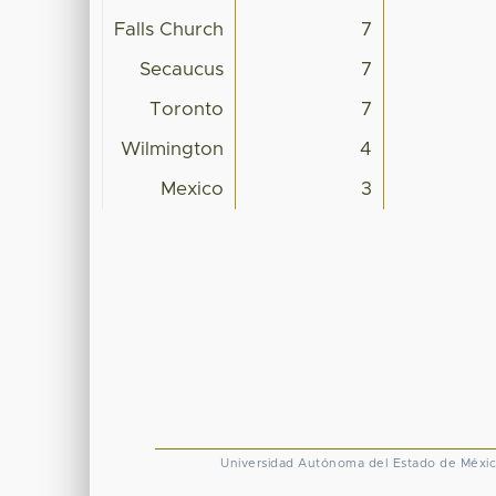
Falls Church
7
Secaucus
7
Toronto
7
Wilmington
4
Mexico
3
Universidad Autónoma del Estado de Méxi