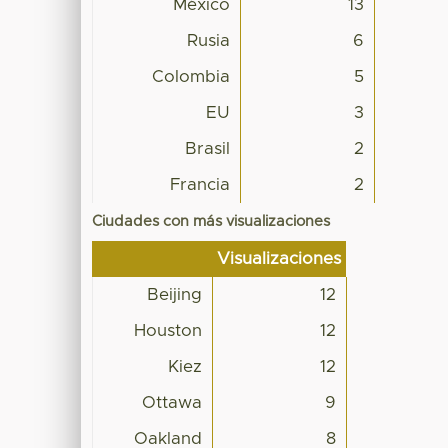
México
13
Rusia
6
Colombia
5
EU
3
Brasil
2
Francia
2
Ciudades con más visualizaciones
Visualizaciones
Beijing
12
Houston
12
Kiez
12
Ottawa
9
Oakland
8