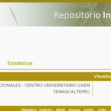
Estadísticas
Visualiz
IONALES - CENTRO UNIVERSITARIO UAEM
TEMASCALTEPEC
febrero
marzo
abril
mayo
junio
julio