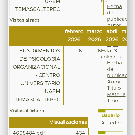
Por
UAEM
Fecha
TEMASCALTEPEC
de
publicación
Visitas al mes
Autor
febrero
marzo
abril
may
Título
Materia
2026
2026
2026
2026
Tipo
FUNDAMENTOS
6
6
3
18
Esta
colección
DE PSICOLOGÍA
Fecha
ORGANIZACIONAL
de
- CENTRO
publicación
Autor
UNIVERSITARIO
Título
UAEM
Materia
TEMASCALTEPEC
Tipo
Visitas al fichero
Usuario
Visualizaciones
Acceder
4665484.pdf
434