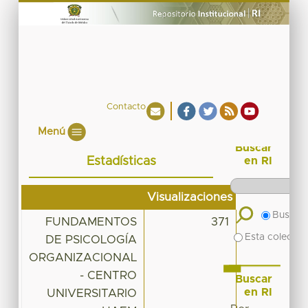
Contacto
Menú
Buscar
Estadísticas
en RI
Visualizaciones
Buscar 
FUNDAMENTOS
371
Esta colecció
DE PSICOLOGÍA
ORGANIZACIONAL
- CENTRO
Buscar
en RI
UNIVERSITARIO