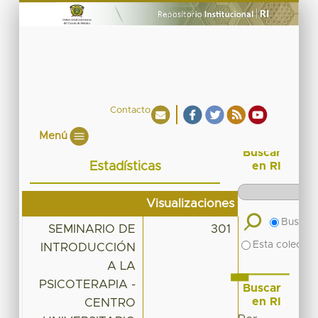
Contacto
Menú
Buscar
Estadísticas
en RI
Visualizaciones
Buscar 
SEMINARIO DE
301
Esta colecció
INTRODUCCIÓN
A LA
PSICOTERAPIA -
Buscar
en RI
CENTRO