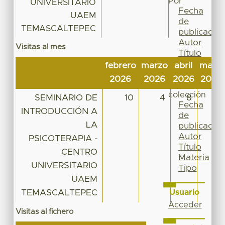
Por
UNIVERSITARIO
Fecha
UAEM
de
TEMASCALTEPEC
publicación
Autor
Visitas al mes
Título
Materia
febrero
marzo
abril
mayo
Tipo
2026
2026
2026
2026
Esta
colección
SEMINARIO DE
10
4
8
19
Fecha
INTRODUCCIÓN A
de
LA
publicación
Autor
PSICOTERAPIA -
Título
CENTRO
Materia
UNIVERSITARIO
Tipo
UAEM
TEMASCALTEPEC
Usuario
Acceder
Visitas al fichero