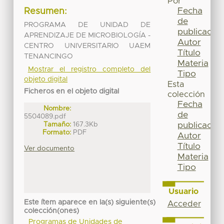
Por
Fecha
Resumen:
de
PROGRAMA DE UNIDAD DE
publicación
APRENDIZAJE DE MICROBIOLOGÍA -
Autor
CENTRO UNIVERSITARIO UAEM
Título
TENANCINGO
Materia
Mostrar el registro completo del
Tipo
objeto digital
Esta
Ficheros en el objeto digital
colección
Fecha
Nombre:
de
5504089.pdf
Tamaño:
167.3Kb
publicación
Formato:
PDF
Autor
Título
Ver documento
Materia
Tipo
Usuario
Este ítem aparece en la(s) siguiente(s)
Acceder
colección(ones)
Programas de Unidades de