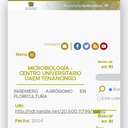
Contacto
Menú
Buscar
en RI
MICROBIOLOGÍA -
CENTRO UNIVERSITARIO
UAEM TENANCINGO
Buscar 
INGENIERO AGRÓNOMO EN
FLORICULTURA
Esta colecció
URI:
http://hdl.handle.net/20.500.11799/16760
Buscar
Fecha:
2004
en RI