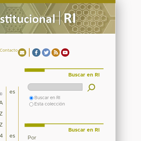
Contacto
Buscar en RI
es
Buscar en RI
A
Esta colección
7Z
7Z
Buscar en RI
4
es
Por