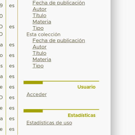
Fecha de publicación
9
es
Autor
Título
60
Materia
O
es
Tipo
O
Esta colección
Fecha de publicación
pa
es
Autor
Título
co
es
Materia
Tipo
s
es
a
es
Usuario
je
es
Acceder
O
es
je
es
Estadísticas
va
es
Estadísticas de uso
e
es