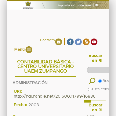
Contacto
Menú
Buscar
en RI
CONTABILIDAD BÁSICA -
CENTRO UNIVERSITARIO
UAEM ZUMPANGO
Buscar 
ADMINISTRACIÓN
Esta colecció
URI:
http://hdl.handle.net/20.500.11799/16886
Fecha:
2003
Buscar
en RI