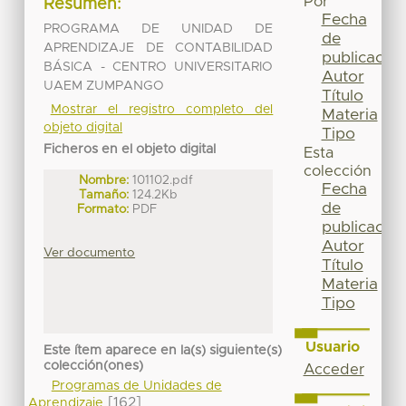
Por
Resumen:
Fecha
PROGRAMA DE UNIDAD DE
de
APRENDIZAJE DE CONTABILIDAD
publicación
BÁSICA - CENTRO UNIVERSITARIO
Autor
UAEM ZUMPANGO
Título
Mostrar el registro completo del
Materia
objeto digital
Tipo
Ficheros en el objeto digital
Esta
colección
Nombre:
101102.pdf
Fecha
Tamaño:
124.2Kb
de
Formato:
PDF
publicación
Autor
Ver documento
Título
Materia
Tipo
Usuario
Este ítem aparece en la(s) siguiente(s)
colección(ones)
Acceder
Programas de Unidades de
[162]
Aprendizaje