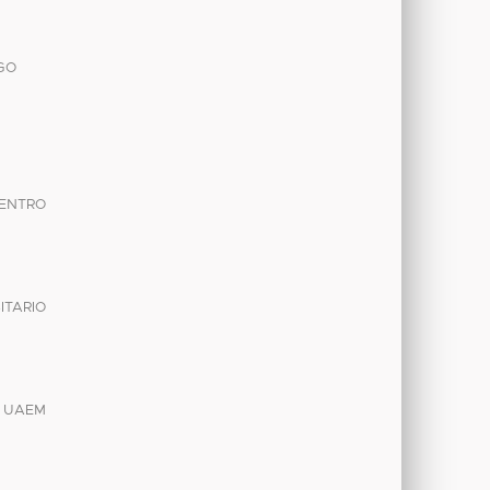
GO
ENTRO
ITARIO
O UAEM