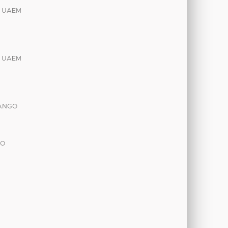
 UAEM
 UAEM
PANGO
GO