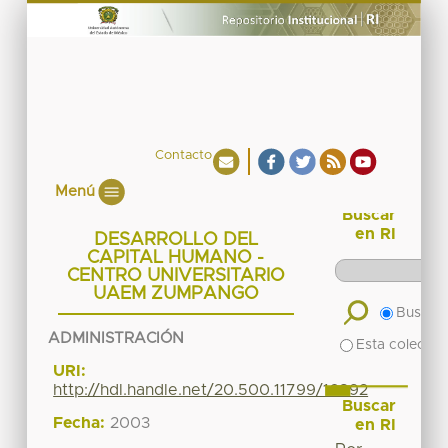
Contacto
Menú
Buscar
en RI
DESARROLLO DEL
CAPITAL HUMANO -
CENTRO UNIVERSITARIO
UAEM ZUMPANGO
Buscar 
ADMINISTRACIÓN
Esta colecció
URI:
http://hdl.handle.net/20.500.11799/16892
Buscar
Fecha:
2003
en RI