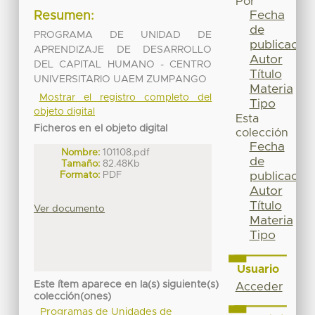
Por
Fecha
Resumen:
de
PROGRAMA DE UNIDAD DE
publicación
APRENDIZAJE DE DESARROLLO
Autor
DEL CAPITAL HUMANO - CENTRO
Título
UNIVERSITARIO UAEM ZUMPANGO
Materia
Mostrar el registro completo del
Tipo
objeto digital
Esta
Ficheros en el objeto digital
colección
Fecha
Nombre:
101108.pdf
de
Tamaño:
82.48Kb
Formato:
PDF
publicación
Autor
Título
Ver documento
Materia
Tipo
Usuario
Este ítem aparece en la(s) siguiente(s)
Acceder
colección(ones)
Programas de Unidades de