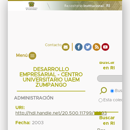
Contacto
Menú
Buscar
en RI
DESARROLLO
EMPRESARIAL - CENTRO
UNIVERSITARIO UAEM
ZUMPANGO
Buscar 
ADMINISTRACIÓN
Esta colecció
URI:
http://hdl.handle.net/20.500.11799/16893
Buscar
Fecha:
2003
en RI