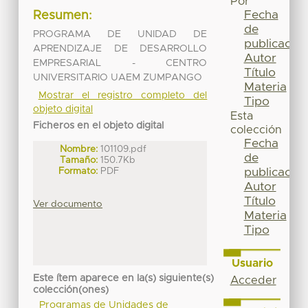
Por
Fecha
Resumen:
de
PROGRAMA DE UNIDAD DE
publicación
APRENDIZAJE DE DESARROLLO
Autor
EMPRESARIAL - CENTRO
Título
UNIVERSITARIO UAEM ZUMPANGO
Materia
Mostrar el registro completo del
Tipo
objeto digital
Esta
Ficheros en el objeto digital
colección
Fecha
Nombre:
101109.pdf
de
Tamaño:
150.7Kb
Formato:
PDF
publicación
Autor
Título
Ver documento
Materia
Tipo
Usuario
Este ítem aparece en la(s) siguiente(s)
Acceder
colección(ones)
Programas de Unidades de