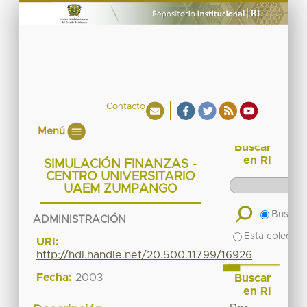
Contacto
Menú
Buscar
en RI
SIMULACIÓN FINANZAS -
CENTRO UNIVERSITARIO
UAEM ZUMPANGO
Buscar 
ADMINISTRACIÓN
Esta colecció
URI:
http://hdl.handle.net/20.500.11799/16926
Fecha:
2003
Buscar
en RI