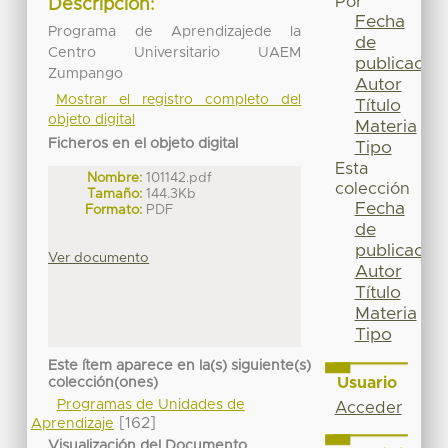
Por
Descripción:
Fecha
Programa de Aprendizajede la
de
Centro Universitario UAEM
publicación
Zumpango
Autor
Mostrar el registro completo del
Título
objeto digital
Materia
Ficheros en el objeto digital
Tipo
Esta
Nombre:
101142.pdf
colección
Tamaño:
144.3Kb
Fecha
Formato:
PDF
de
publicación
Ver documento
Autor
Título
Materia
Tipo
Este ítem aparece en la(s) siguiente(s)
Usuario
colección(ones)
Programas de Unidades de
Acceder
[162]
Aprendizaje
Visualización del Documento