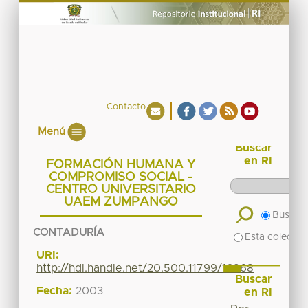
Contacto
Menú
Buscar
en RI
FORMACIÓN HUMANA Y
COMPROMISO SOCIAL -
CENTRO UNIVERSITARIO
UAEM ZUMPANGO
Buscar 
CONTADURÍA
Esta colecció
URI:
http://hdl.handle.net/20.500.11799/16968
Buscar
Fecha:
2003
en RI