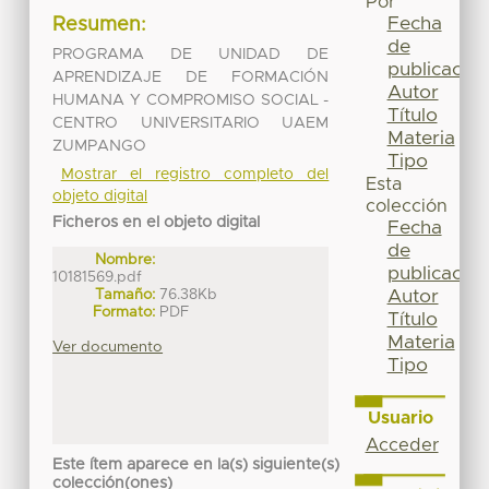
Por
Fecha
Resumen:
de
PROGRAMA DE UNIDAD DE
publicación
APRENDIZAJE DE FORMACIÓN
Autor
HUMANA Y COMPROMISO SOCIAL -
Título
CENTRO UNIVERSITARIO UAEM
Materia
ZUMPANGO
Tipo
Mostrar el registro completo del
Esta
objeto digital
colección
Ficheros en el objeto digital
Fecha
de
Nombre:
publicación
10181569.pdf
Tamaño:
76.38Kb
Autor
Formato:
PDF
Título
Materia
Ver documento
Tipo
Usuario
Acceder
Este ítem aparece en la(s) siguiente(s)
colección(ones)