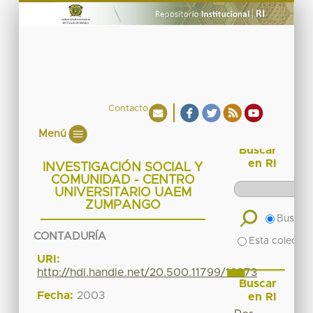
Contacto
Menú
Buscar
en RI
INVESTIGACIÓN SOCIAL Y
COMUNIDAD - CENTRO
UNIVERSITARIO UAEM
ZUMPANGO
Buscar 
CONTADURÍA
Esta colecció
URI:
http://hdl.handle.net/20.500.11799/16973
Buscar
Fecha:
2003
en RI