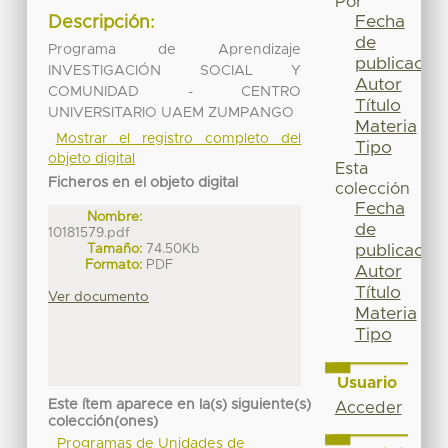
Por
Fecha
Descripción:
de
Programa de Aprendizaje
publicación
INVESTIGACIÓN SOCIAL Y
Autor
COMUNIDAD - CENTRO
Título
UNIVERSITARIO UAEM ZUMPANGO
Materia
Mostrar el registro completo del
Tipo
objeto digital
Esta
Ficheros en el objeto digital
colección
Fecha
Nombre:
de
10181579.pdf
Tamaño:
74.50Kb
publicación
Formato:
PDF
Autor
Título
Ver documento
Materia
Tipo
Usuario
Este ítem aparece en la(s) siguiente(s)
Acceder
colección(ones)
Programas de Unidades de