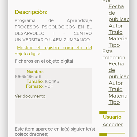
Por
Fecha
Descripción:
de
publicación
Programa de Aprendizaje
Autor
PROCESOS PSICOLÓGICOS EN EL
Título
DESARROLLO I - CENTRO
Materia
UNIVERSITARIO UAEM ZUMPANGO
Tipo
Mostrar el registro completo del
Esta
objeto digital
colección
Ficheros en el objeto digital
Fecha
de
Nombre:
publicación
10665496.pdf
Tamaño:
160.1Kb
Autor
Formato:
PDF
Título
Materia
Ver documento
Tipo
Usuario
Acceder
Este ítem aparece en la(s) siguiente(s)
colección(ones)