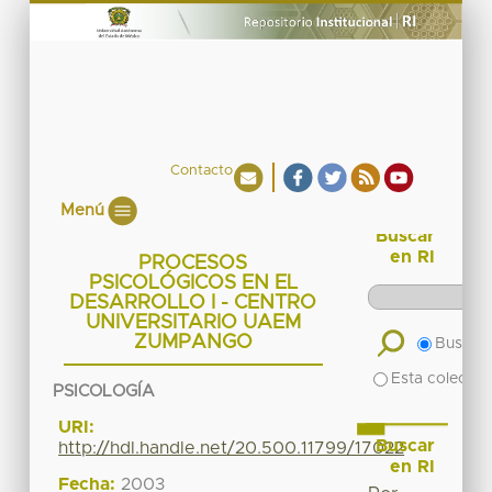
Contacto
Menú
Buscar
en RI
PROCESOS
PSICOLÓGICOS EN EL
DESARROLLO I - CENTRO
UNIVERSITARIO UAEM
ZUMPANGO
Buscar 
Esta colecció
PSICOLOGÍA
URI:
Buscar
http://hdl.handle.net/20.500.11799/17022
en RI
Fecha:
2003