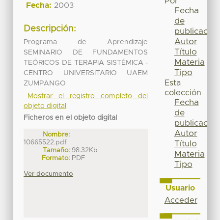
Por
Fecha:
2003
Fecha
de
Descripción:
publicación
Autor
Programa de Aprendizaje
Título
SEMINARIO DE FUNDAMENTOS
Materia
TEÓRICOS DE TERAPIA SISTÉMICA -
Tipo
CENTRO UNIVERSITARIO UAEM
Esta
ZUMPANGO
colección
Mostrar el registro completo del
Fecha
objeto digital
de
Ficheros en el objeto digital
publicación
Autor
Nombre:
10665522.pdf
Título
Tamaño:
98.32Kb
Materia
Formato:
PDF
Tipo
Ver documento
Usuario
Acceder