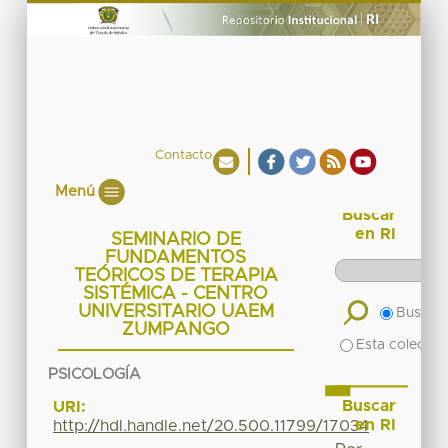
Contacto
Menú
Buscar
en RI
SEMINARIO DE
FUNDAMENTOS
TEÓRICOS DE TERAPIA
SISTÉMICA - CENTRO
UNIVERSITARIO UAEM
Buscar 
ZUMPANGO
Esta colecció
PSICOLOGÍA
Buscar
URI:
en RI
http://hdl.handle.net/20.500.11799/17034