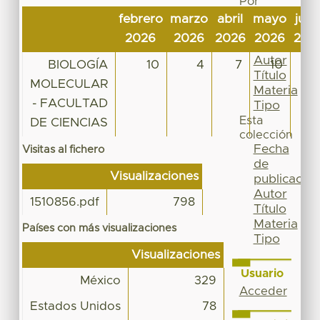
Por
Fecha
febrero
marzo
abril
mayo
juni
de
2026
2026
2026
2026
202
publicación
Autor
BIOLOGÍA
10
4
7
10
Título
MOLECULAR
Materia
- FACULTAD
Tipo
Esta
DE CIENCIAS
colección
Fecha
Visitas al fichero
de
Visualizaciones
publicación
Autor
1510856.pdf
798
Título
Materia
Países con más visualizaciones
Tipo
Visualizaciones
Usuario
México
329
Acceder
Estados Unidos
78