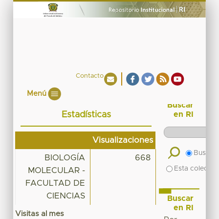
Contacto
Menú
Buscar
Estadísticas
en RI
Visualizaciones
Buscar 
BIOLOGÍA
668
Esta colecció
MOLECULAR -
FACULTAD DE
CIENCIAS
Buscar
en RI
Visitas al mes