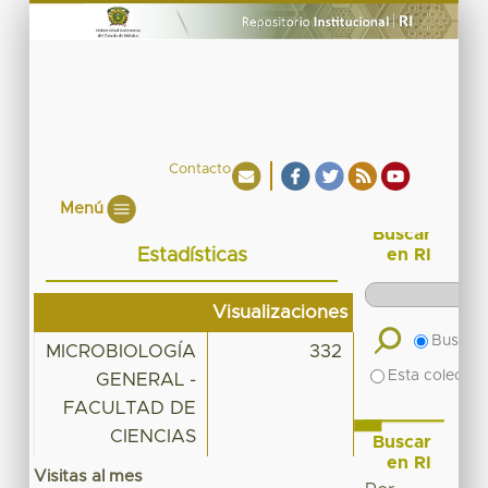
Contacto
Menú
Buscar
Estadísticas
en RI
Visualizaciones
Buscar 
MICROBIOLOGÍA
332
Esta colecció
GENERAL -
FACULTAD DE
CIENCIAS
Buscar
en RI
Visitas al mes