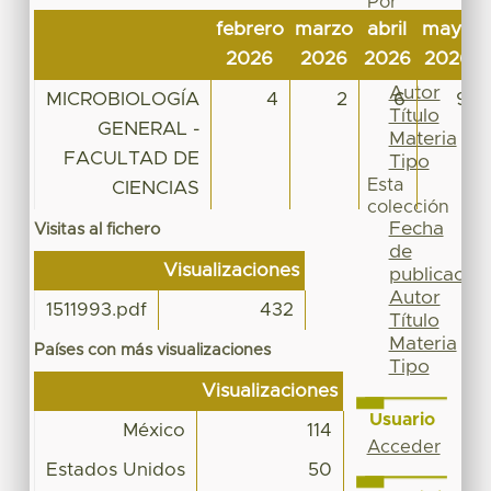
Por
Fecha
febrero
marzo
abril
mayo
de
2026
2026
2026
2026
publicación
Autor
MICROBIOLOGÍA
4
2
6
9
Título
GENERAL -
Materia
FACULTAD DE
Tipo
Esta
CIENCIAS
colección
Fecha
Visitas al fichero
de
Visualizaciones
publicación
Autor
1511993.pdf
432
Título
Materia
Países con más visualizaciones
Tipo
Visualizaciones
Usuario
México
114
Acceder
Estados Unidos
50